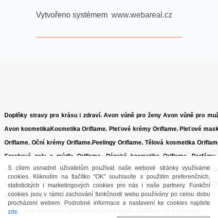
Vytvořeno systémem
www.webareal.cz
Doplňky stravy pro krásu i zdraví.
Avon vůně pro ženy
Avon vůně pro mu
Avon kosmetika
Kosmetika Oriflame
.
Pleťové krémy Oriflame.
Pleťové mas
Oriflame.
Oční krémy Oriflame.
Peelingy Oriflame.
Tělová kosmetika Oriflam
Sprchové gely a mýdla Oriflame.
Pánská kosmetika Oriflame.
Parfémy
S cílem usnadnit uživatelům používat naše webové stránky využíváme
toaletní vody Oriflame.
Vlasová kosmetika Oriflame.
Dekorativní kosmeti
cookies. Kliknutím na tlačítko "OK" souhlasíte s použitím preferenčních,
Oriflame.
HOLENÍ
MASKY
TEA TREE
GIORDANI GOLD
ŘASENKY
ZÁZRAČ
statistických i marketingových cookies pro nás i naše partnery. Funkční
cookies jsou v rámci zachování funkčnosti webu používány po celou dobu
KELÍMKY
SÉRA
ANTIPERSPIRANTY
MINIPARFÉMY
procházení webem. Podrobné informace a nastavení ke cookies najdete
Naši dopravci: Zásilkovna, Česká pošta.
Zasíláme na Slovensko
zde
.