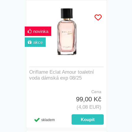
novinka
akce
Oriflame Eclat Amour toaletní
voda dámská exp 08/25
Cena
99,00 Kč
(4,08 EUR)
skladem