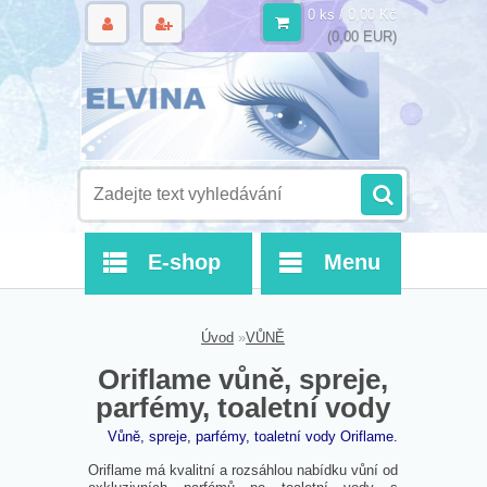
0 ks / 0,00 Kč
(0,00 EUR)
E-shop
Menu
Úvod
»
VŮNĚ
Oriflame vůně, spreje,
parfémy, toaletní vody
Vůně, spreje, parfémy, toaletní vody Oriflame.
Oriflame má kvalitní a rozsáhlou nabídku vůní od