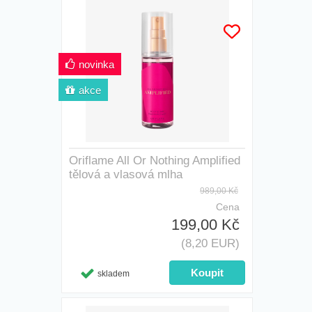
novinka
akce
Oriflame All Or Nothing Amplified
tělová a vlasová mlha
989,00 Kč
Cena
199,00 Kč
(8,20 EUR)
skladem