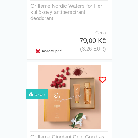
Oriflame Nordic Waters for Her
kuličkový antiperspirant
deodorant
Cena
79,00 Kč
(3,26 EUR)
nedostupné
akce
Oriflame Giordani Gold Good as