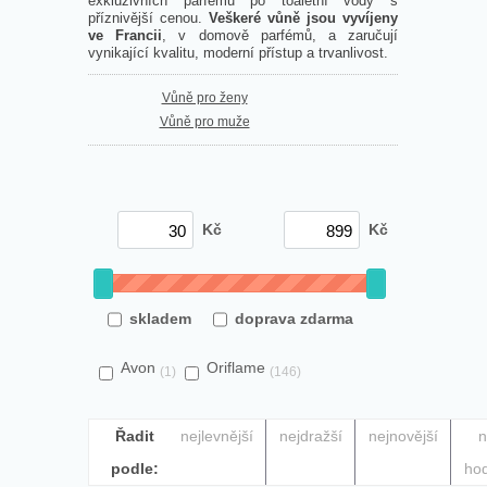
exkluzivních parfémů po toaletní vody s
příznivější cenou.
Veškeré vůně jsou vyvíjeny
ve Francii
, v domově parfémů, a zaručují
vynikající kvalitu, moderní přístup a trvanlivost.
Vůně pro ženy
Vůně pro muže
Kč
Kč
skladem
doprava zdarma
Avon
Oriflame
(1)
(146)
Řadit
nejlevnější
nejdražší
nejnovější
n
podle:
ho