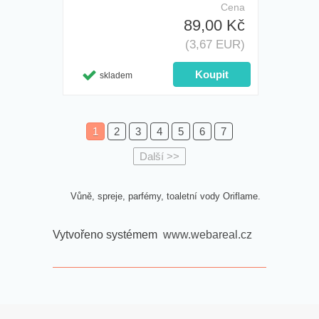
Cena
89,00 Kč
(3,67 EUR)
skladem
1
2
3
4
5
6
7
Další >>
Vůně, spreje, parfémy, toaletní vody Oriflame.
Vytvořeno systémem
www.webareal.cz