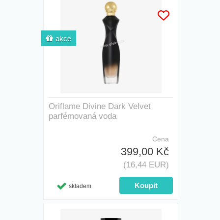
akce
Oriflame Divine Dark Velvet
parfémovaná voda
Cena
399,00 Kč
(16,44 EUR)
skladem