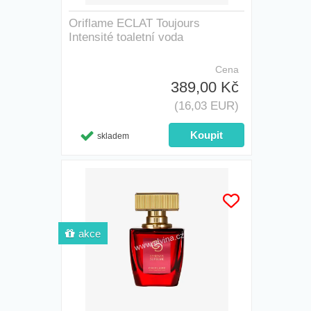
Oriflame ECLAT Toujours
Intensité toaletní voda
Cena
389,00 Kč
(16,03 EUR)
skladem
akce