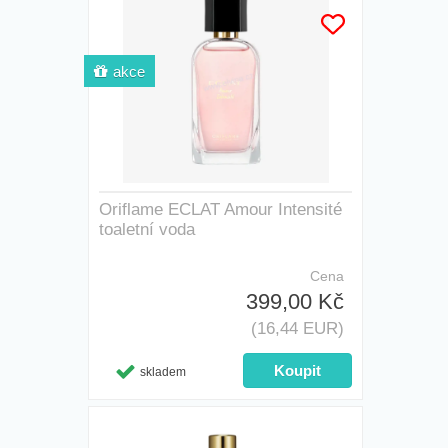
akce
Oriflame ECLAT Amour Intensité
toaletní voda
Cena
399,00 Kč
(16,44 EUR)
skladem