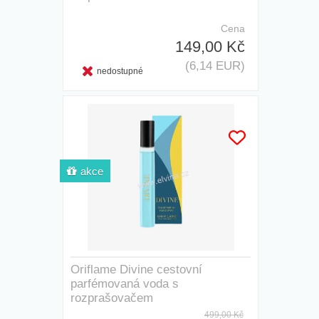
Cena
149,00 Kč
(6,14 EUR)
nedostupné
akce
Oriflame Divine cestovní
parfémovaná voda s
rozprašovačem
499,00 Kč