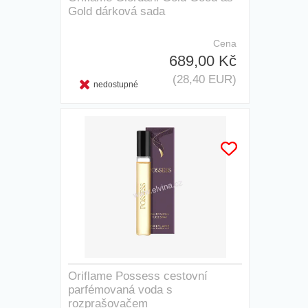
Gold dárková sada
Cena
689,00 Kč
(28,40 EUR)
nedostupné
Oriflame Possess cestovní
parfémovaná voda s
rozprašovačem