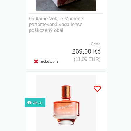
Oriflame Volare Moments
parfémovaná voda lehce
poškozený obal
Cena
269,00 Kč
(11,09 EUR)
nedostupné
akce