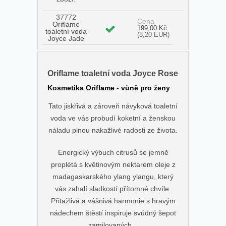
37772
Cena
Oriflame
199,00 Kč
toaletní voda
(8,20 EUR)
Joyce Jade
Oriflame toaletní voda Joyce Rose
Kosmetika Oriflame - vůně pro ženy
Tato jiskřivá a zároveň návyková toaletní
voda ve vás probudí koketní a ženskou
náladu plnou nakažlivé radosti ze života.
Energický výbuch citrusů se jemně
proplétá s květinovým nektarem oleje z
madagaskarského ylang ylangu, který
vás zahalí sladkostí přítomné chvíle.
Přitažlivá a vášnivá harmonie s hravým
nádechem štěstí inspiruje svůdný šepot
zamilovaných...