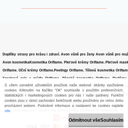
Doplňky stravy pro krásu i zdraví.
Avon vůně pro ženy
Avon vůně pro mu
Avon kosmetika
Kosmetika Oriflame
.
Pleťové krémy Oriflame.
Pleťové mas
Oriflame.
Oční krémy Oriflame.
Peelingy Oriflame.
Tělová kosmetika Oriflam
Sprchové gely a mýdla Oriflame.
Pánská kosmetika Oriflame.
Parfémy
S cílem usnadnit uživatelům používat naše webové stránky využíváme
toaletní vody Oriflame.
Vlasová kosmetika Oriflame.
Dekorativní kosmeti
cookies. Kliknutím na tlačítko "OK" souhlasíte s použitím preferenčních,
Oriflame.
HOLENÍ
MASKY
TEA TREE
GIORDANI GOLD
ŘASENKY
ZÁZRAČ
statistických i marketingových cookies pro nás i naše partnery. Funkční
cookies jsou v rámci zachování funkčnosti webu používány po celou dobu
KELÍMKY
SÉRA
ANTIPERSPIRANTY
MINIPARFÉMY
procházení webem. Podrobné informace a nastavení ke cookies najdete
Naši dopravci: Zásilkovna, Česká pošta.
Zasíláme na Slovensko
zde
.
Odmítnout vše
Souhlasím