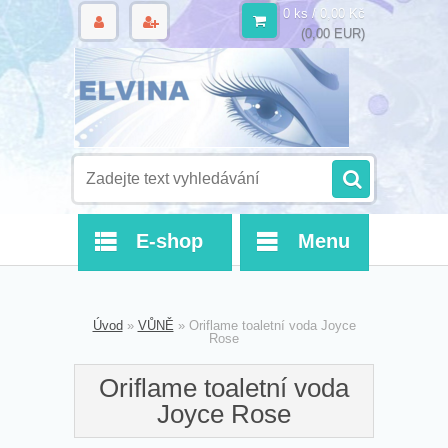
0 ks / 0,00 Kč
(0,00 EUR)
E-shop
Menu
Úvod
»
VŮNĚ
»
Oriflame toaletní voda Joyce
Rose
Oriflame toaletní voda
Joyce Rose