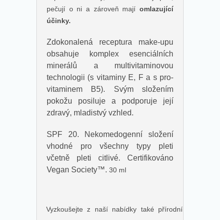
pečují o ni a zároveň mají
omlazující
účinky.
Zdokonalená receptura make-upu
obsahuje komplex esenciálních
minerálů a multivitaminovou
technologii (s vitaminy E, F a s pro-
vitaminem B5). Svým složením
pokožu posiluje a podporuje její
zdravý, mladistvý vzhled.
SPF 20. Nekomedogenní složení
vhodné pro všechny typy pleti
včetně pleti citlivé. Certifikováno
Vegan Society
™
.
30 ml
Vyzkoušejte z naší nabídky také
přírodní