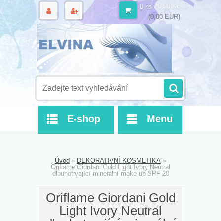
0 ks / 0,00 Kč
(0,00 EUR)
E-shop
Menu
Úvod
»
DEKORATIVNÍ KOSMETIKA
»
Oriflame Giordani Gold Light Ivory Neutral
dlouhotrvající minerální make-up SPF 20
Oriflame Giordani Gold
Light Ivory Neutral