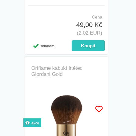
Cena
49,00 Kč
(2,02 EUR)
skladem
Oriflame kabuki štětec
Giordani Gold
akce