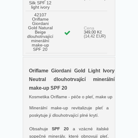
Silk SPF 12
light ivory
42107
Oriflame
Giordani
Gold Natural
Cena
Beige
349,00 Kč
dlouhotrvající
(14,42 EUR)
minerální
make-up
SPF 20
Oriflame Giordani Gold Light Ivory
Neutral dlouhotrvající minerální
make-up SPF 20
Kosmetika Oriflame - péče o pleť, make up
Minerální make-up revitalizuje pleť a
poskytuje jí dlouhotrvající plné krytí.
Obsahuje
SPF 20
a vzácné italské
sopečné minerály, které obnovují pleť,