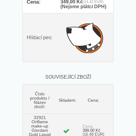
Cena:
349,00 Kč
(14,42 EUR)
(Nejsme plátci DPH)
Hlídací pes:
SOUVISEJÍCÍ ZBOŽÍ
Číslo
produktu /
Skladem:
Cena:
Název
zboží:
32921
Oriflame
make-up
Cena
Giordani
399,00 Kč
Gold Liquid
(16,48 EUR)