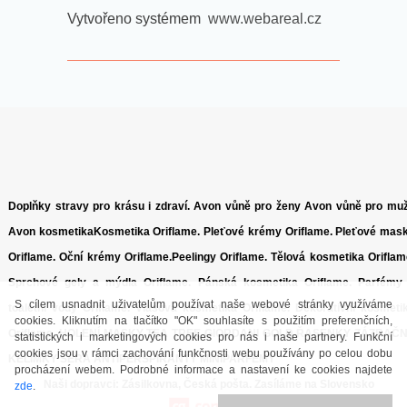
Vytvořeno systémem
www.webareal.cz
Doplňky stravy pro krásu i zdraví.
Avon vůně pro ženy
Avon vůně pro mu
Avon kosmetika
Kosmetika Oriflame
.
Pleťové krémy Oriflame.
Pleťové mas
Oriflame.
Oční krémy Oriflame.
Peelingy Oriflame.
Tělová kosmetika Oriflam
Sprchové gely a mýdla Oriflame.
Pánská kosmetika Oriflame.
Parfémy
S cílem usnadnit uživatelům používat naše webové stránky využíváme
toaletní vody Oriflame.
Vlasová kosmetika Oriflame.
Dekorativní kosmeti
cookies. Kliknutím na tlačítko "OK" souhlasíte s použitím preferenčních,
Oriflame.
HOLENÍ
MASKY
TEA TREE
GIORDANI GOLD
ŘASENKY
ZÁZRAČ
statistických i marketingových cookies pro nás i naše partnery. Funkční
cookies jsou v rámci zachování funkčnosti webu používány po celou dobu
KELÍMKY
SÉRA
ANTIPERSPIRANTY
MINIPARFÉMY
procházení webem. Podrobné informace a nastavení ke cookies najdete
Naši dopravci: Zásilkovna, Česká pošta.
Zasíláme na Slovensko
zde
.